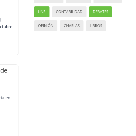
UNR
CONTABILIDAD
DEBATES
l
OPINIÓN
CHARLAS
LIBROS
octubre
 de
ría en