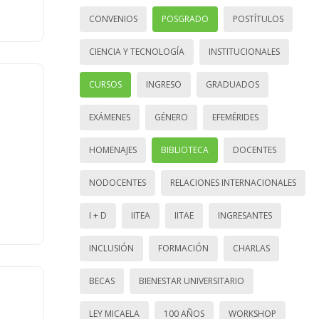
CONVENIOS
POSGRADO
POSTÍTULOS
CIENCIA Y TECNOLOGÍA
INSTITUCIONALES
CURSOS
INGRESO
GRADUADOS
EXÁMENES
GÉNERO
EFEMÉRIDES
HOMENAJES
BIBLIOTECA
DOCENTES
NODOCENTES
RELACIONES INTERNACIONALES
I + D
IITEA
IITAE
INGRESANTES
INCLUSIÓN
FORMACIÓN
CHARLAS
BECAS
BIENESTAR UNIVERSITARIO
LEY MICAELA
100 AÑOS
WORKSHOP