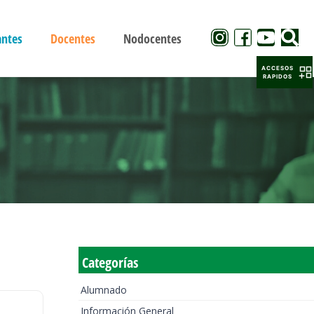
antes
Docentes
Nodocentes
ACCESOS
RAPIDOS
Categorías
Alumnado
Información General