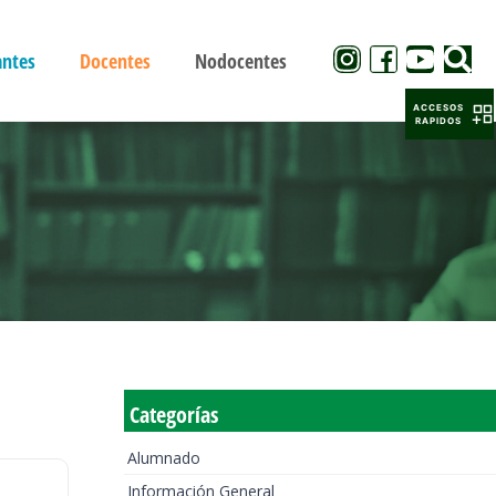
antes
Docentes
Nodocentes
ACCESOS
RAPIDOS
Categorías
Alumnado
Información General