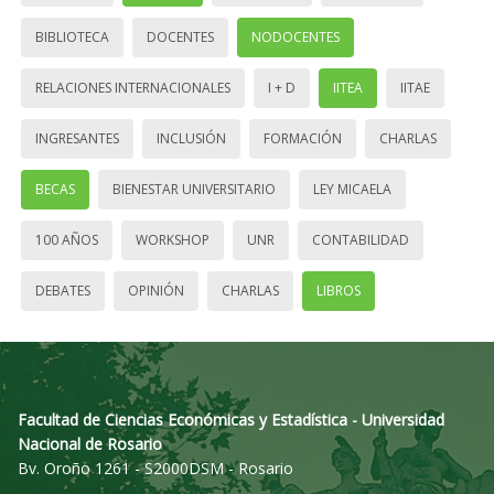
BIBLIOTECA
DOCENTES
NODOCENTES
RELACIONES INTERNACIONALES
I + D
IITEA
IITAE
INGRESANTES
INCLUSIÓN
FORMACIÓN
CHARLAS
BECAS
BIENESTAR UNIVERSITARIO
LEY MICAELA
100 AÑOS
WORKSHOP
UNR
CONTABILIDAD
DEBATES
OPINIÓN
CHARLAS
LIBROS
Facultad de Ciencias Económicas y Estadística - Universidad
Nacional de Rosario
Bv. Oroño 1261 - S2000DSM - Rosario