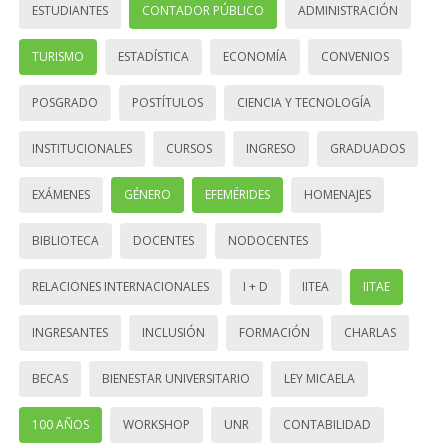
ESTUDIANTES
CONTADOR PÚBLICO
ADMINISTRACIÓN
TURISMO
ESTADÍSTICA
ECONOMÍA
CONVENIOS
POSGRADO
POSTÍTULOS
CIENCIA Y TECNOLOGÍA
INSTITUCIONALES
CURSOS
INGRESO
GRADUADOS
EXÁMENES
GÉNERO
EFEMÉRIDES
HOMENAJES
BIBLIOTECA
DOCENTES
NODOCENTES
RELACIONES INTERNACIONALES
I + D
IITEA
IITAE
INGRESANTES
INCLUSIÓN
FORMACIÓN
CHARLAS
BECAS
BIENESTAR UNIVERSITARIO
LEY MICAELA
100 AÑOS
WORKSHOP
UNR
CONTABILIDAD