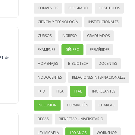
CONVENIOS
POSGRADO
POSTÍTULOS
CIENCIA Y TECNOLOGÍA
INSTITUCIONALES
CURSOS
INGRESO
GRADUADOS
EXÁMENES
GÉNERO
EFEMÉRIDES
21 de
HOMENAJES
BIBLIOTECA
DOCENTES
NODOCENTES
RELACIONES INTERNACIONALES
I + D
IITEA
IITAE
INGRESANTES
INCLUSIÓN
FORMACIÓN
CHARLAS
BECAS
BIENESTAR UNIVERSITARIO
LEY MICAELA
100 AÑOS
WORKSHOP