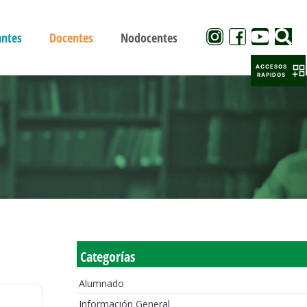
antes
Docentes
Nodocentes
ACCESOS
RAPIDOS
Categorías
Alumnado
Información General