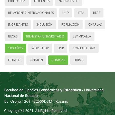
BIBLIOTECA
DOCENTES
NODOCENTES
RELACIONES INTERNACIONALES
I + D
IITEA
IITAE
INGRESANTES
INCLUSIÓN
FORMACIÓN
CHARLAS
BECAS
BIENESTAR UNIVERSITARIO
LEY MICAELA
100 AÑOS
WORKSHOP
UNR
CONTABILIDAD
DEBATES
OPINIÓN
CHARLAS
LIBROS
Facultad de Ciencias Económicas y Estadística - Universidad
Nacional de Rosario
Bv. Oroño 1261 - S2000DSM - Rosario
Copyright © 2021. All Rights Reserved.