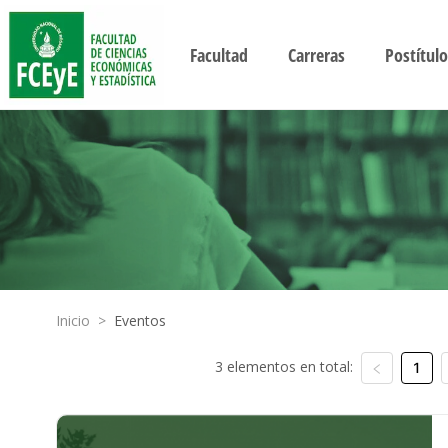
Facultad
Carreras
Postítulo
Inicio
>
Eventos
3 elementos en total:
1