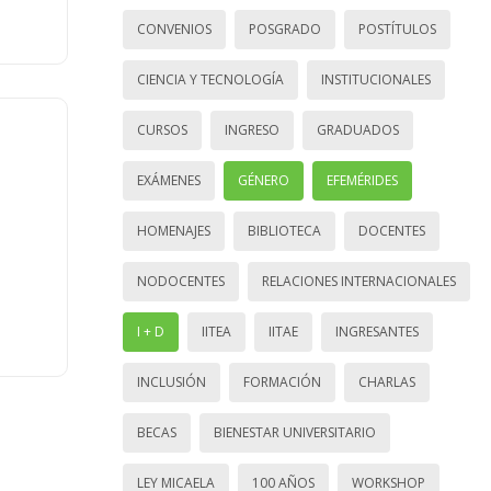
CONVENIOS
POSGRADO
POSTÍTULOS
CIENCIA Y TECNOLOGÍA
INSTITUCIONALES
CURSOS
INGRESO
GRADUADOS
EXÁMENES
GÉNERO
EFEMÉRIDES
HOMENAJES
BIBLIOTECA
DOCENTES
NODOCENTES
RELACIONES INTERNACIONALES
I + D
IITEA
IITAE
INGRESANTES
INCLUSIÓN
FORMACIÓN
CHARLAS
BECAS
BIENESTAR UNIVERSITARIO
LEY MICAELA
100 AÑOS
WORKSHOP