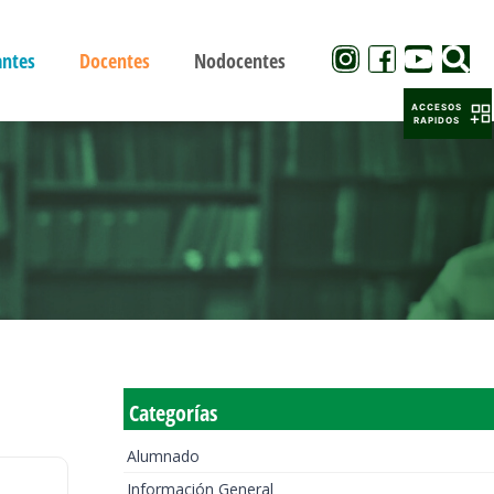
antes
Docentes
Nodocentes
ACCESOS
RAPIDOS
Categorías
Alumnado
Información General