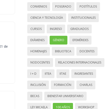
CONVENIOS
POSGRADO
POSTÍTULOS
CIENCIA Y TECNOLOGÍA
INSTITUCIONALES
CURSOS
INGRESO
GRADUADOS
EXÁMENES
GÉNERO
EFEMÉRIDES
21 de
HOMENAJES
BIBLIOTECA
DOCENTES
NODOCENTES
RELACIONES INTERNACIONALES
I + D
IITEA
IITAE
INGRESANTES
INCLUSIÓN
FORMACIÓN
CHARLAS
BECAS
BIENESTAR UNIVERSITARIO
LEY MICAELA
100 AÑOS
WORKSHOP