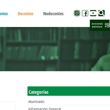
antes
Docentes
Nodocentes
ACCESOS
RAPIDOS
Categorías
Alumnado
Información General