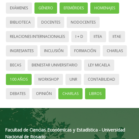
EXÁMENES
GÉNERO
EFEMÉRIDES
HOMENAJES
BIBLIOTECA
DOCENTES
NODOCENTES
RELACIONES INTERNACIONALES
I + D
IITEA
IITAE
INGRESANTES
INCLUSIÓN
FORMACIÓN
CHARLAS
BECAS
BIENESTAR UNIVERSITARIO
LEY MICAELA
100 AÑOS
WORKSHOP
UNR
CONTABILIDAD
DEBATES
OPINIÓN
CHARLAS
LIBROS
Facultad de Ciencias Económicas y Estadística - Universidad
Nacional de Rosario