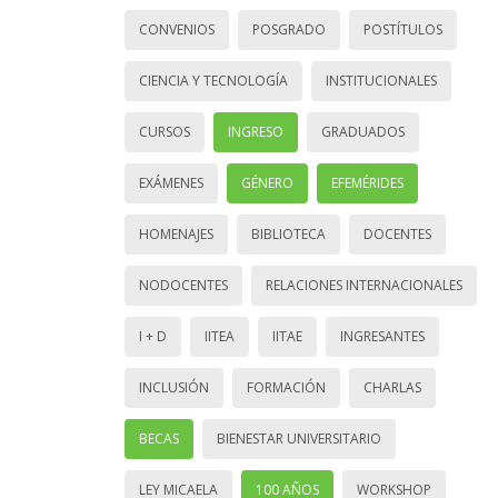
CONVENIOS
POSGRADO
POSTÍTULOS
CIENCIA Y TECNOLOGÍA
INSTITUCIONALES
CURSOS
INGRESO
GRADUADOS
EXÁMENES
GÉNERO
EFEMÉRIDES
HOMENAJES
BIBLIOTECA
DOCENTES
NODOCENTES
RELACIONES INTERNACIONALES
I + D
IITEA
IITAE
INGRESANTES
INCLUSIÓN
FORMACIÓN
CHARLAS
BECAS
BIENESTAR UNIVERSITARIO
LEY MICAELA
100 AÑOS
WORKSHOP