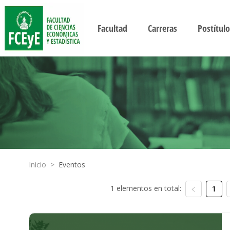
Facultad
Carreras
Postítulo
Inicio
>
Eventos
1 elementos en total:
1