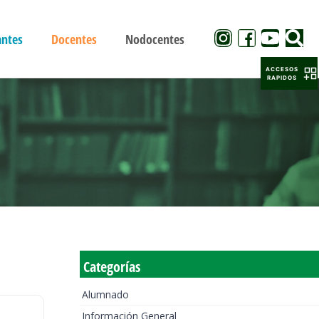
antes
Docentes
Nodocentes
ACCESOS
RAPIDOS
Categorías
Alumnado
Información General