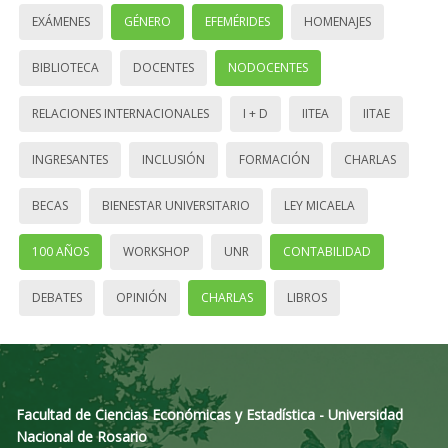
EXÁMENES
GÉNERO
EFEMÉRIDES
HOMENAJES
BIBLIOTECA
DOCENTES
NODOCENTES
RELACIONES INTERNACIONALES
I + D
IITEA
IITAE
INGRESANTES
INCLUSIÓN
FORMACIÓN
CHARLAS
BECAS
BIENESTAR UNIVERSITARIO
LEY MICAELA
100 AÑOS
WORKSHOP
UNR
CONTABILIDAD
DEBATES
OPINIÓN
CHARLAS
LIBROS
Facultad de Ciencias Económicas y Estadística - Universidad
Nacional de Rosario