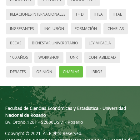
RELACIONES INTERNACIONALES
I + D
IITEA
IITAE
INGRESANTES
INCLUSIÓN
FORMACIÓN
CHARLAS
BECAS
BIENESTAR UNIVERSITARIO
LEY MICAELA
100 AÑOS
WORKSHOP
UNR
CONTABILIDAD
DEBATES
OPINIÓN
CHARLAS
LIBROS
Facultad de Ciencias Económicas y Estadística - Universidad
Nacional de Rosario
Bv. Oroño 1261 - S2000DSM - Rosario
Copyright © 2021. All Rights Reserved.