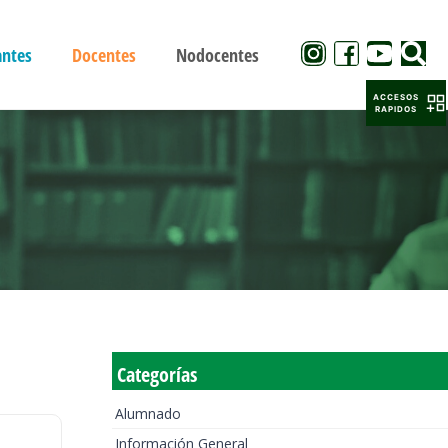
antes
Docentes
Nodocentes
ACCESOS
RAPIDOS
Categorías
Alumnado
Información General