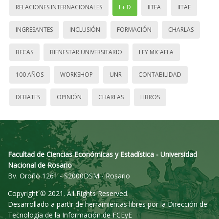
RELACIONES INTERNACIONALES
I + D
IITEA
IITAE
INGRESANTES
INCLUSIÓN
FORMACIÓN
CHARLAS
BECAS
BIENESTAR UNIVERSITARIO
LEY MICAELA
100 AÑOS
WORKSHOP
UNR
CONTABILIDAD
DEBATES
OPINIÓN
CHARLAS
LIBROS
Facultad de Ciencias Económicas y Estadística - Universidad
Nacional de Rosario
Bv. Oroño 1261 - S2000DSM - Rosario
Copyright © 2021. All Rights Reserved.
Desarrollado a partir de herramientas libres por la Dirección de
Tecnología de la Información de FCEyE