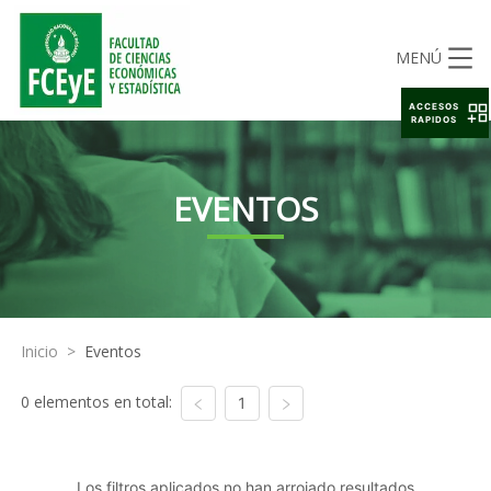
MENÚ
ACCESOS
RAPIDOS
EVENTOS
Inicio
>
Eventos
0 elementos en total:
1
Los filtros aplicados no han arrojado resultados