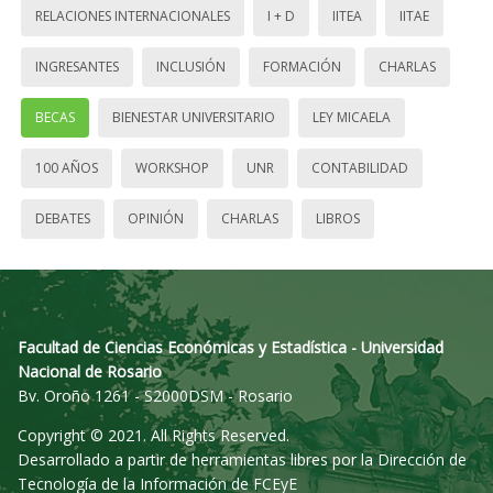
RELACIONES INTERNACIONALES
I + D
IITEA
IITAE
INGRESANTES
INCLUSIÓN
FORMACIÓN
CHARLAS
BECAS
BIENESTAR UNIVERSITARIO
LEY MICAELA
100 AÑOS
WORKSHOP
UNR
CONTABILIDAD
DEBATES
OPINIÓN
CHARLAS
LIBROS
Facultad de Ciencias Económicas y Estadística - Universidad
Nacional de Rosario
Bv. Oroño 1261 - S2000DSM - Rosario
Copyright © 2021. All Rights Reserved.
Desarrollado a partir de herramientas libres por la Dirección de
Tecnología de la Información de FCEyE