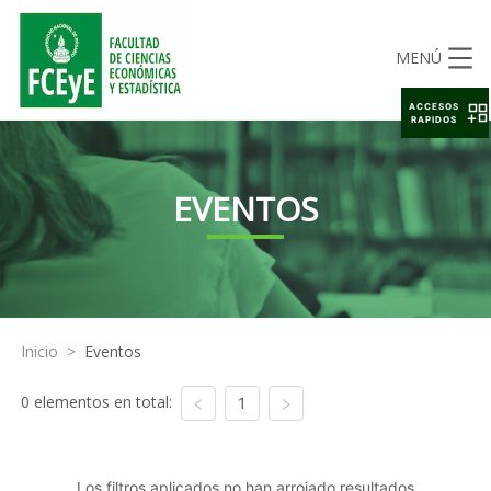
MENÚ
ACCESOS
RAPIDOS
EVENTOS
Inicio
>
Eventos
0 elementos en total:
1
Los filtros aplicados no han arrojado resultados