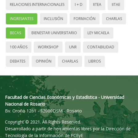
RELACIONES INTERNACIONALES
I + D
IITEA
IITAE
INGRESANTES
INCLUSIÓN
FORMACIÓN
CHARLAS
BECAS
BIENESTAR UNIVERSITARIO
LEY MICAELA
100 AÑOS
WORKSHOP
UNR
CONTABILIDAD
DEBATES
OPINIÓN
CHARLAS
LIBROS
Facultad de Ciencias Económicas y Estadística - Universidad
Nacional de Rosario
Bv. Oroño 1261 - S2000DSM - Rosario
Copyright © 2021. All Rights Reserved.
Desarrollado a partir de herramientas libres por la Dirección de
Tecnología de la Información de FCEyE