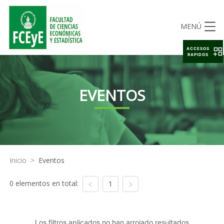
MENÚ
ACCESOS
RAPIDOS
EVENTOS
Inicio
>
Eventos
0 elementos en total:
1
Los filtros aplicados no han arrojado resultados