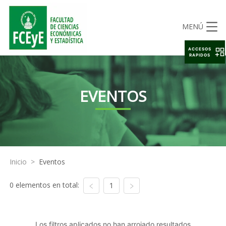
MENÚ
ACCESOS
RAPIDOS
EVENTOS
Inicio
>
Eventos
0 elementos en total:
1
Los filtros aplicados no han arrojado resultados