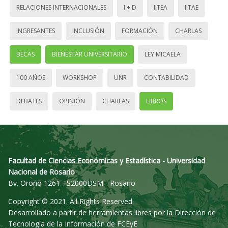
RELACIONES INTERNACIONALES
I + D
IITEA
IITAE
INGRESANTES
INCLUSIÓN
FORMACIÓN
CHARLAS
BECAS
BIENESTAR UNIVERSITARIO
LEY MICAELA
100 AÑOS
WORKSHOP
UNR
CONTABILIDAD
DEBATES
OPINIÓN
CHARLAS
LIBROS
Facultad de Ciencias Económicas y Estadística - Universidad
Nacional de Rosario
Bv. Oroño 1261 - S2000DSM - Rosario
Copyright © 2021. All Rights Reserved.
Desarrollado a partir de herramientas libres por la Dirección de
Tecnología de la Información de FCEyE