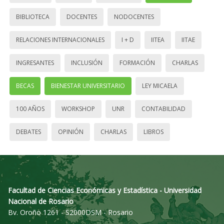
BIBLIOTECA
DOCENTES
NODOCENTES
RELACIONES INTERNACIONALES
I + D
IITEA
IITAE
INGRESANTES
INCLUSIÓN
FORMACIÓN
CHARLAS
BECAS
BIENESTAR UNIVERSITARIO
LEY MICAELA
100 AÑOS
WORKSHOP
UNR
CONTABILIDAD
DEBATES
OPINIÓN
CHARLAS
LIBROS
Facultad de Ciencias Económicas y Estadística - Universidad
Nacional de Rosario
Bv. Oroño 1261 - S2000DSM - Rosario