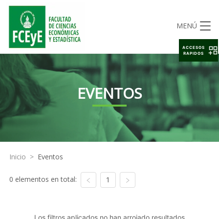
MENÚ
ACCESOS
RAPIDOS
EVENTOS
Inicio
>
Eventos
0 elementos en total:
1
Los filtros aplicados no han arrojado resultados