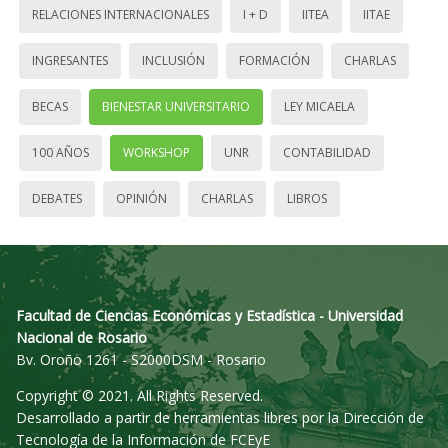
RELACIONES INTERNACIONALES
I + D
IITEA
IITAE
INGRESANTES
INCLUSIÓN
FORMACIÓN
CHARLAS
BECAS
BIENESTAR UNIVERSITARIO
LEY MICAELA
100 AÑOS
WORKSHOP
UNR
CONTABILIDAD
DEBATES
OPINIÓN
CHARLAS
LIBROS
Facultad de Ciencias Económicas y Estadística - Universidad
Nacional de Rosario
Bv. Oroño 1261 - S2000DSM - Rosario
Copyright © 2021. All Rights Reserved.
Desarrollado a partir de herramientas libres por la Dirección de
Tecnología de la Información de FCEyE