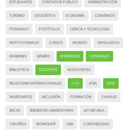
ESTUDIANTES
CONTADOR PÚBLICO
ADMINISTRACIÓN
TURISMO
ESTADÍSTICA
ECONOMÍA
CONVENIOS
POSGRADO
POSTÍTULOS
CIENCIA Y TECNOLOGÍA
INSTITUCIONALES
CURSOS
INGRESO
GRADUADOS
EXÁMENES
GÉNERO
EFEMÉRIDES
HOMENAJES
BIBLIOTECA
DOCENTES
NODOCENTES
RELACIONES INTERNACIONALES
I + D
IITEA
IITAE
INGRESANTES
INCLUSIÓN
FORMACIÓN
CHARLAS
BECAS
BIENESTAR UNIVERSITARIO
LEY MICAELA
100 AÑOS
WORKSHOP
UNR
CONTABILIDAD