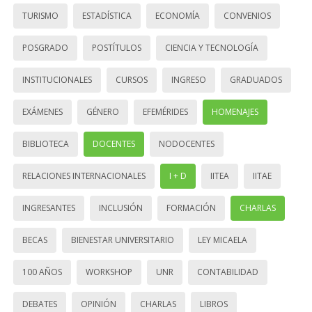
TURISMO
ESTADÍSTICA
ECONOMÍA
CONVENIOS
POSGRADO
POSTÍTULOS
CIENCIA Y TECNOLOGÍA
INSTITUCIONALES
CURSOS
INGRESO
GRADUADOS
EXÁMENES
GÉNERO
EFEMÉRIDES
HOMENAJES
BIBLIOTECA
DOCENTES
NODOCENTES
RELACIONES INTERNACIONALES
I + D
IITEA
IITAE
INGRESANTES
INCLUSIÓN
FORMACIÓN
CHARLAS
BECAS
BIENESTAR UNIVERSITARIO
LEY MICAELA
100 AÑOS
WORKSHOP
UNR
CONTABILIDAD
DEBATES
OPINIÓN
CHARLAS
LIBROS