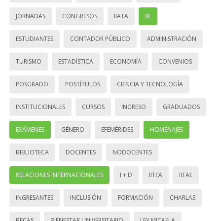
JORNADAS
CONGRESOS
IIATA
IIE
ESTUDIANTES
CONTADOR PÚBLICO
ADMINISTRACIÓN
TURISMO
ESTADÍSTICA
ECONOMÍA
CONVENIOS
POSGRADO
POSTÍTULOS
CIENCIA Y TECNOLOGÍA
INSTITUCIONALES
CURSOS
INGRESO
GRADUADOS
EXÁMENES
GÉNERO
EFEMÉRIDES
HOMENAJES
BIBLIOTECA
DOCENTES
NODOCENTES
RELACIONES INTERNACIONALES
I + D
IITEA
IITAE
INGRESANTES
INCLUSIÓN
FORMACIÓN
CHARLAS
BECAS
BIENESTAR UNIVERSITARIO
LEY MICAELA