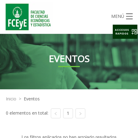
MENÚ
ACCESOS
RAPIDOS
EVENTOS
Inicio
>
Eventos
0 elementos en total:
1
Los filtros aplicados no han arrojado resultados