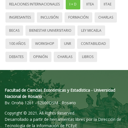
RELACIONES INTERNACIONALES
I + D
IITEA
IITAE
INGRESANTES
INCLUSIÓN
FORMACIÓN
CHARLAS
BECAS
BIENESTAR UNIVERSITARIO
LEY MICAELA
100 AÑOS
WORKSHOP
UNR
CONTABILIDAD
DEBATES
OPINIÓN
CHARLAS
LIBROS
Facultad de Ciencias Económicas y Estadística - Universidad
Nacional de Rosario
Bv. Oroño 1261 - S2000DSM - Rosario
Copyright © 2021. All Rights Reserved.
Desarrollado a partir de herramientas libres por la Dirección de
Tecnología de la Información de FCEyE