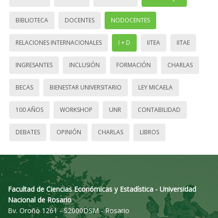
BIBLIOTECA
DOCENTES
NODOCENTES
RELACIONES INTERNACIONALES
I + D
IITEA
IITAE
INGRESANTES
INCLUSIÓN
FORMACIÓN
CHARLAS
BECAS
BIENESTAR UNIVERSITARIO
LEY MICAELA
100 AÑOS
WORKSHOP
UNR
CONTABILIDAD
DEBATES
OPINIÓN
CHARLAS
LIBROS
Facultad de Ciencias Económicas y Estadística - Universidad
Nacional de Rosario
Bv. Oroño 1261 - S2000DSM - Rosario