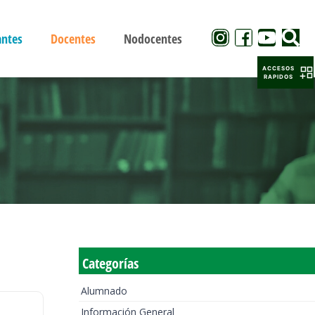
antes
Docentes
Nodocentes
ACCESOS
RAPIDOS
Categorías
Alumnado
Información General