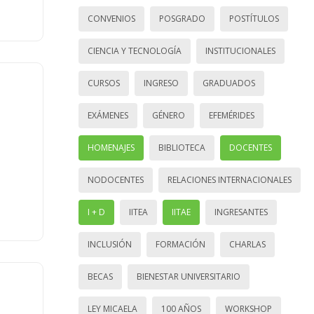
CONVENIOS
POSGRADO
POSTÍTULOS
CIENCIA Y TECNOLOGÍA
INSTITUCIONALES
CURSOS
INGRESO
GRADUADOS
EXÁMENES
GÉNERO
EFEMÉRIDES
HOMENAJES
BIBLIOTECA
DOCENTES
NODOCENTES
RELACIONES INTERNACIONALES
I + D
IITEA
IITAE
INGRESANTES
INCLUSIÓN
FORMACIÓN
CHARLAS
BECAS
BIENESTAR UNIVERSITARIO
LEY MICAELA
100 AÑOS
WORKSHOP