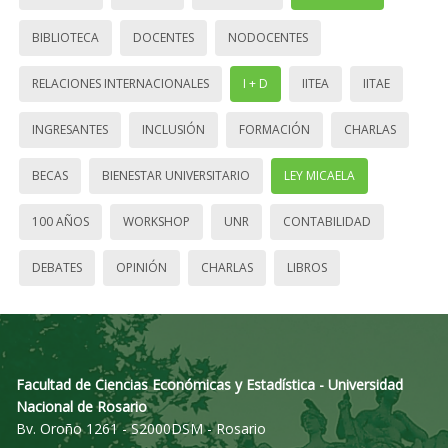
BIBLIOTECA
DOCENTES
NODOCENTES
RELACIONES INTERNACIONALES
I + D
IITEA
IITAE
INGRESANTES
INCLUSIÓN
FORMACIÓN
CHARLAS
BECAS
BIENESTAR UNIVERSITARIO
LEY MICAELA
100 AÑOS
WORKSHOP
UNR
CONTABILIDAD
DEBATES
OPINIÓN
CHARLAS
LIBROS
Facultad de Ciencias Económicas y Estadística - Universidad
Nacional de Rosario
Bv. Oroño 1261 - S2000DSM - Rosario