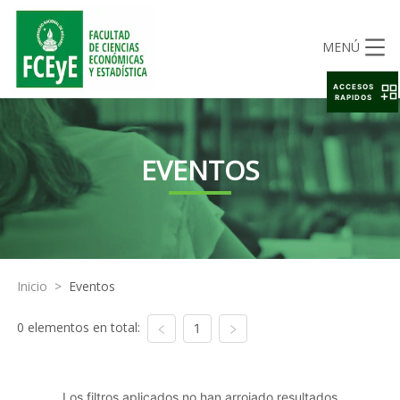
MENÚ
ACCESOS
RAPIDOS
EVENTOS
Inicio
>
Eventos
0 elementos en total:
1
Los filtros aplicados no han arrojado resultados