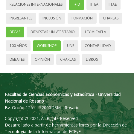
RELACIONES INTERNACIONALES
I + D
IITEA
IITAE
INGRESANTES
INCLUSIÓN
FORMACIÓN
CHARLAS
BECAS
BIENESTAR UNIVERSITARIO
LEY MICAELA
100 AÑOS
WORKSHOP
UNR
CONTABILIDAD
DEBATES
OPINIÓN
CHARLAS
LIBROS
Facultad de Ciencias Económicas y Estadística - Universidad
Nacional de Rosario
Bv. Oroño 1261 - S2000DSM - Rosario
Copyright © 2021. All Rights Reserved.
Desarrollado a partir de herramientas libres por la Dirección de
Tecnología de la Información de FCEyE