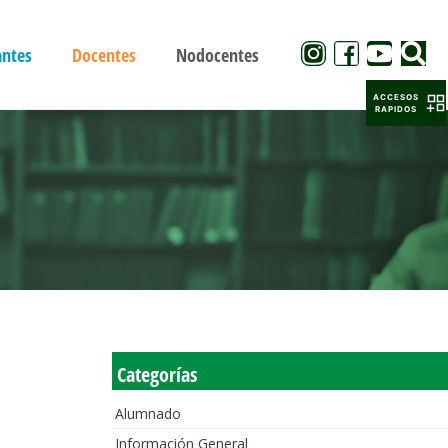
antes
Docentes
Nodocentes
ACCESOS
RAPIDOS
Categorías
Alumnado
Información General