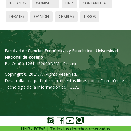
100 AÑOS
WORKSHOP
UNR
CONTABILIDAD
DEBATES
OPINIÓN
CHARLAS
LIBROS
Facultad de Ciencias Económicas y Estadística - Universidad
Nacional de Rosario
Bv. Oroño 1261 - S2000DSM - Rosario
Copyright © 2021. All Rights Reserved.
Desarrollado a partir de herramientas libres por la Dirección de
Tecnología de la Información de FCEyE
UNR - FCEyE | Todos los derechos reservados