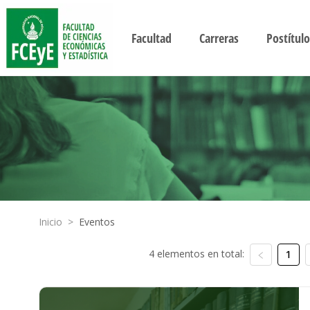
Facultad
Carreras
Postítulo
Inicio
>
Eventos
4 elementos en total:
1