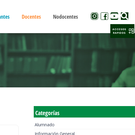
antes
Docentes
Nodocentes
ACCESOS
RAPIDOS
Categorías
Alumnado
Información General