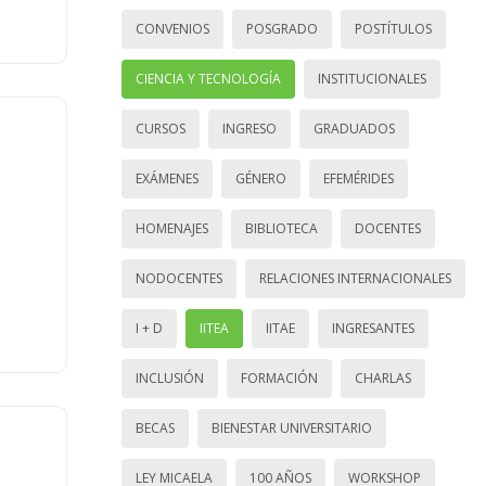
CONVENIOS
POSGRADO
POSTÍTULOS
CIENCIA Y TECNOLOGÍA
INSTITUCIONALES
CURSOS
INGRESO
GRADUADOS
EXÁMENES
GÉNERO
EFEMÉRIDES
HOMENAJES
BIBLIOTECA
DOCENTES
NODOCENTES
RELACIONES INTERNACIONALES
I + D
IITEA
IITAE
INGRESANTES
INCLUSIÓN
FORMACIÓN
CHARLAS
BECAS
BIENESTAR UNIVERSITARIO
LEY MICAELA
100 AÑOS
WORKSHOP