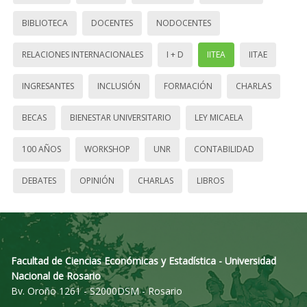
BIBLIOTECA
DOCENTES
NODOCENTES
RELACIONES INTERNACIONALES
I + D
IITEA
IITAE
INGRESANTES
INCLUSIÓN
FORMACIÓN
CHARLAS
BECAS
BIENESTAR UNIVERSITARIO
LEY MICAELA
100 AÑOS
WORKSHOP
UNR
CONTABILIDAD
DEBATES
OPINIÓN
CHARLAS
LIBROS
Facultad de Ciencias Económicas y Estadística - Universidad
Nacional de Rosario
Bv. Oroño 1261 - S2000DSM - Rosario