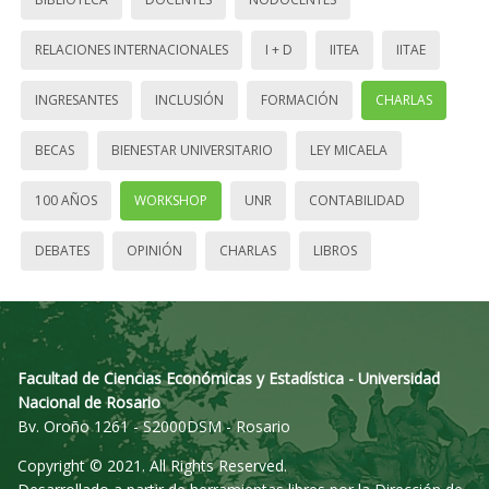
RELACIONES INTERNACIONALES
I + D
IITEA
IITAE
INGRESANTES
INCLUSIÓN
FORMACIÓN
CHARLAS
BECAS
BIENESTAR UNIVERSITARIO
LEY MICAELA
100 AÑOS
WORKSHOP
UNR
CONTABILIDAD
DEBATES
OPINIÓN
CHARLAS
LIBROS
Facultad de Ciencias Económicas y Estadística - Universidad
Nacional de Rosario
Bv. Oroño 1261 - S2000DSM - Rosario
Copyright © 2021. All Rights Reserved.