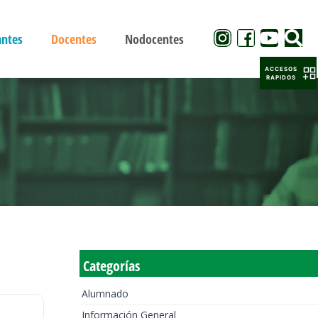
antes
Docentes
Nodocentes
ACCESOS
RAPIDOS
Categorías
Alumnado
Información General