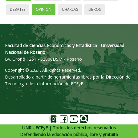
DEBATES
OPINIÓN
CHARLAS
LIBROS
Facultad de Ciencias Económicas y Estadística - Universidad
Nacional de Rosario
Bv. Oroño 1261 - S2000DSM - Rosario
Copyright © 2021. All Rights Reserved.
Desarrollado a partir de herramientas libres por la Dirección de
Tecnología de la Información de FCEyE
UNR - FCEyE | Todos los derechos reservados
Defendiendo la educación pública, libre y gratuita