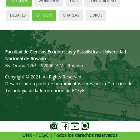
100 AÑOS
WORKSHOP
UNR
CONTABILIDAD
DEBATES
OPINIÓN
CHARLAS
LIBROS
Facultad de Ciencias Económicas y Estadística - Universidad
Nacional de Rosario
Bv. Oroño 1261 - S2000DSM - Rosario
Copyright © 2021. All Rights Reserved.
Desarrollado a partir de herramientas libres por la Dirección de
Tecnología de la Información de FCEyE
UNR - FCEyE | Todos los derechos reservados