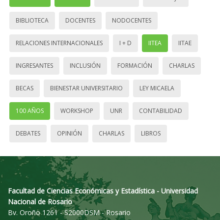
BIBLIOTECA
DOCENTES
NODOCENTES
RELACIONES INTERNACIONALES
I + D
IITEA
IITAE
INGRESANTES
INCLUSIÓN
FORMACIÓN
CHARLAS
BECAS
BIENESTAR UNIVERSITARIO
LEY MICAELA
100 AÑOS
WORKSHOP
UNR
CONTABILIDAD
DEBATES
OPINIÓN
CHARLAS
LIBROS
Facultad de Ciencias Económicas y Estadística - Universidad
Nacional de Rosario
Bv. Oroño 1261 - S2000DSM - Rosario