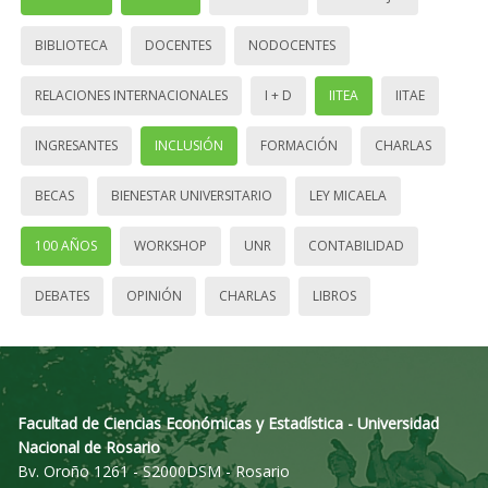
BIBLIOTECA
DOCENTES
NODOCENTES
RELACIONES INTERNACIONALES
I + D
IITEA
IITAE
INGRESANTES
INCLUSIÓN
FORMACIÓN
CHARLAS
BECAS
BIENESTAR UNIVERSITARIO
LEY MICAELA
100 AÑOS
WORKSHOP
UNR
CONTABILIDAD
DEBATES
OPINIÓN
CHARLAS
LIBROS
Facultad de Ciencias Económicas y Estadística - Universidad
Nacional de Rosario
Bv. Oroño 1261 - S2000DSM - Rosario