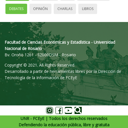
DEBATES
OPINIÓN
CHARLAS
LIBROS
Facultad de Ciencias Económicas y Estadística - Universidad
Nacional de Rosario
Bv. Oroño 1261 - S2000DSM - Rosario
Copyright © 2021. All Rights Reserved.
Desarrollado a partir de herramientas libres por la Dirección de
Tecnología de la Información de FCEyE
UNR - FCEyE | Todos los derechos reservados
Defendiendo la educación pública, libre y gratuita