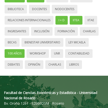
BIBLIOTECA
DOCENTES
NODOCENTES
RELACIONES INTERNACIONALES
I + D
IITEA
IITAE
INGRESANTES
INCLUSIÓN
FORMACIÓN
CHARLAS
BECAS
BIENESTAR UNIVERSITARIO
LEY MICAELA
100 AÑOS
WORKSHOP
UNR
CONTABILIDAD
DEBATES
OPINIÓN
CHARLAS
LIBROS
Facultad de Ciencias Económicas y Estadística - Universidad
Nacional de Rosario
Bv. Oroño 1261 - S2000DSM - Rosario