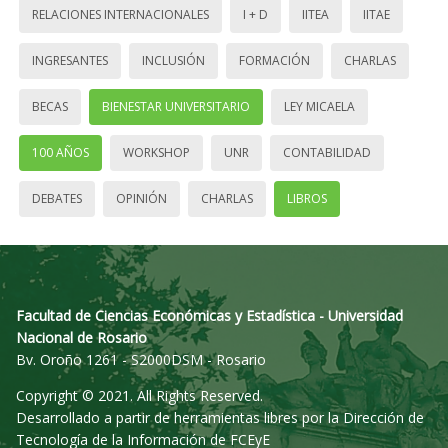
RELACIONES INTERNACIONALES
I + D
IITEA
IITAE
INGRESANTES
INCLUSIÓN
FORMACIÓN
CHARLAS
BECAS
BIENESTAR UNIVERSITARIO
LEY MICAELA
100 AÑOS
WORKSHOP
UNR
CONTABILIDAD
DEBATES
OPINIÓN
CHARLAS
LIBROS
Facultad de Ciencias Económicas y Estadística - Universidad
Nacional de Rosario
Bv. Oroño 1261 - S2000DSM - Rosario
Copyright © 2021. All Rights Reserved.
Desarrollado a partir de herramientas libres por la Dirección de
Tecnología de la Información de FCEyE