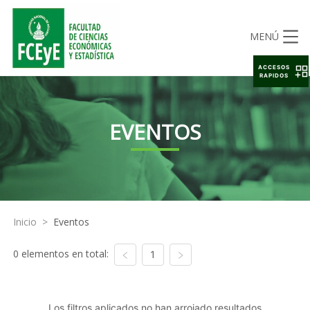
MENÚ
ACCESOS
RAPIDOS
EVENTOS
Inicio
>
Eventos
0 elementos en total:
1
Los filtros aplicados no han arrojado resultados