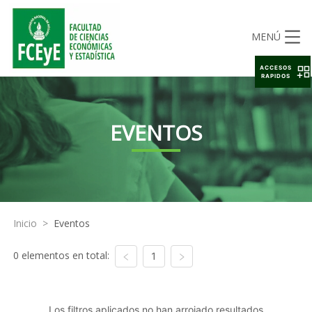
MENÚ
ACCESOS
RAPIDOS
EVENTOS
Inicio
>
Eventos
0 elementos en total:
1
Los filtros aplicados no han arrojado resultados