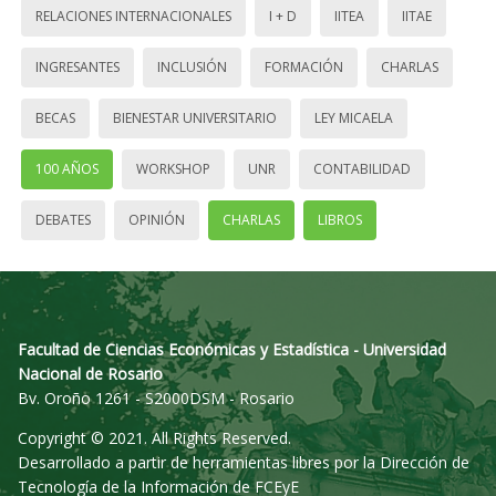
RELACIONES INTERNACIONALES
I + D
IITEA
IITAE
INGRESANTES
INCLUSIÓN
FORMACIÓN
CHARLAS
BECAS
BIENESTAR UNIVERSITARIO
LEY MICAELA
100 AÑOS
WORKSHOP
UNR
CONTABILIDAD
DEBATES
OPINIÓN
CHARLAS
LIBROS
Facultad de Ciencias Económicas y Estadística - Universidad
Nacional de Rosario
Bv. Oroño 1261 - S2000DSM - Rosario
Copyright © 2021. All Rights Reserved.
Desarrollado a partir de herramientas libres por la Dirección de
Tecnología de la Información de FCEyE