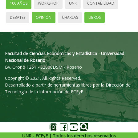
100 AÑOS
WORKSHOP
UNR
CONTABILIDAD
DEBATES
OPINIÓN
CHARLAS
LIBROS
Facultad de Ciencias Económicas y Estadística - Universidad
Nacional de Rosario
Bv. Oroño 1261 - S2000DSM - Rosario
Copyright © 2021. All Rights Reserved.
Desarrollado a partir de herramientas libres por la Dirección de
Tecnología de la Información de FCEyE
UNR - FCEyE | Todos los derechos reservados