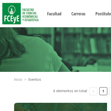
Facultad
Carreras
Postítulo
Inicio
>
Eventos
6 elementos en total:
1