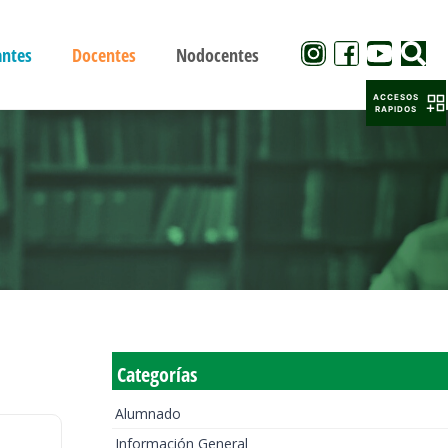
antes
Docentes
Nodocentes
ACCESOS
RAPIDOS
Categorías
Alumnado
Información General