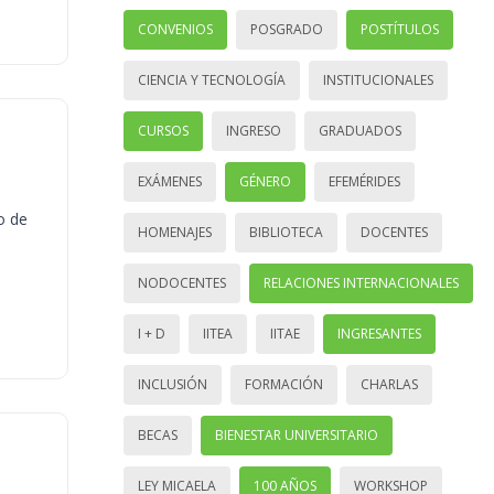
CONVENIOS
POSGRADO
POSTÍTULOS
CIENCIA Y TECNOLOGÍA
INSTITUCIONALES
CURSOS
INGRESO
GRADUADOS
EXÁMENES
GÉNERO
EFEMÉRIDES
o de
HOMENAJES
BIBLIOTECA
DOCENTES
NODOCENTES
RELACIONES INTERNACIONALES
I + D
IITEA
IITAE
INGRESANTES
INCLUSIÓN
FORMACIÓN
CHARLAS
BECAS
BIENESTAR UNIVERSITARIO
LEY MICAELA
100 AÑOS
WORKSHOP