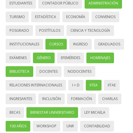
ESTUDIANTES
CONTADOR PÚBLICO
ADMINISTRACIÓN
TURISMO
ESTADÍSTICA
ECONOMÍA
CONVENIOS
POSGRADO
POSTÍTULOS
CIENCIA Y TECNOLOGÍA
INSTITUCIONALES
CURSOS
INGRESO
GRADUADOS
EXÁMENES
GÉNERO
EFEMÉRIDES
HOMENAJES
BIBLIOTECA
DOCENTES
NODOCENTES
RELACIONES INTERNACIONALES
I + D
IITEA
IITAE
INGRESANTES
INCLUSIÓN
FORMACIÓN
CHARLAS
BECAS
BIENESTAR UNIVERSITARIO
LEY MICAELA
100 AÑOS
WORKSHOP
UNR
CONTABILIDAD