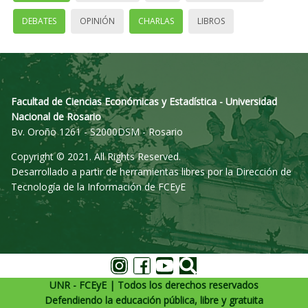
DEBATES
OPINIÓN
CHARLAS
LIBROS
Facultad de Ciencias Económicas y Estadística - Universidad
Nacional de Rosario
Bv. Oroño 1261 - S2000DSM - Rosario
Copyright © 2021. All Rights Reserved.
Desarrollado a partir de herramientas libres por la Dirección de
Tecnología de la Información de FCEyE
UNR - FCEyE | Todos los derechos reservados
Defendiendo la educación pública, libre y gratuita