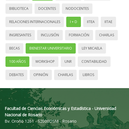
BIBLIOTECA
DOCENTES
NODOCENTES
RELACIONES INTERNACIONALES
I + D
IITEA
IITAE
INGRESANTES
INCLUSIÓN
FORMACIÓN
CHARLAS
BECAS
BIENESTAR UNIVERSITARIO
LEY MICAELA
100 AÑOS
WORKSHOP
UNR
CONTABILIDAD
DEBATES
OPINIÓN
CHARLAS
LIBROS
Facultad de Ciencias Económicas y Estadística - Universidad
Nacional de Rosario
Bv. Oroño 1261 - S2000DSM - Rosario