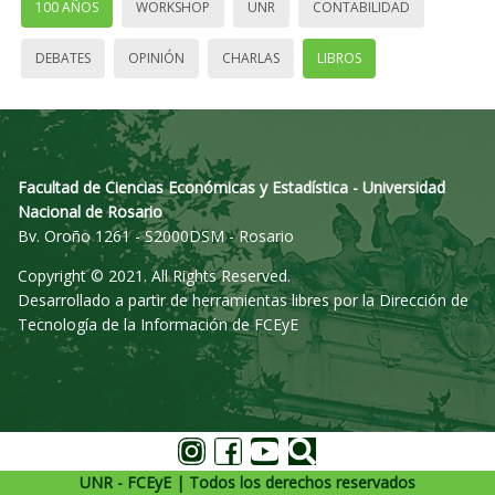
100 AÑOS
WORKSHOP
UNR
CONTABILIDAD
DEBATES
OPINIÓN
CHARLAS
LIBROS
Facultad de Ciencias Económicas y Estadística - Universidad
Nacional de Rosario
Bv. Oroño 1261 - S2000DSM - Rosario
Copyright © 2021. All Rights Reserved.
Desarrollado a partir de herramientas libres por la Dirección de
Tecnología de la Información de FCEyE
UNR - FCEyE | Todos los derechos reservados