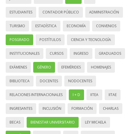
ESTUDIANTES
CONTADOR PÚBLICO
ADMINISTRACIÓN
TURISMO
ESTADÍSTICA
ECONOMÍA
CONVENIOS
POSGRADO
POSTÍTULOS
CIENCIA Y TECNOLOGÍA
INSTITUCIONALES
CURSOS
INGRESO
GRADUADOS
EXÁMENES
GÉNERO
EFEMÉRIDES
HOMENAJES
BIBLIOTECA
DOCENTES
NODOCENTES
RELACIONES INTERNACIONALES
I + D
IITEA
IITAE
INGRESANTES
INCLUSIÓN
FORMACIÓN
CHARLAS
BECAS
BIENESTAR UNIVERSITARIO
LEY MICAELA