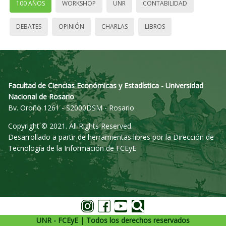
100 AÑOS
WORKSHOP
UNR
CONTABILIDAD
DEBATES
OPINIÓN
CHARLAS
LIBROS
Facultad de Ciencias Económicas y Estadística - Universidad
Nacional de Rosario
Bv. Oroño 1261 - S2000DSM - Rosario
Copyright © 2021. All Rights Reserved.
Desarrollado a partir de herramientas libres por la Dirección de
Tecnología de la Información de FCEyE
UNR - FCEyE | Todos los derechos reservados