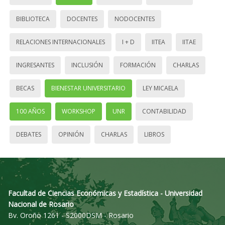
BIBLIOTECA
DOCENTES
NODOCENTES
RELACIONES INTERNACIONALES
I + D
IITEA
IITAE
INGRESANTES
INCLUSIÓN
FORMACIÓN
CHARLAS
BECAS
BIENESTAR UNIVERSITARIO
LEY MICAELA
100 AÑOS
WORKSHOP
UNR
CONTABILIDAD
DEBATES
OPINIÓN
CHARLAS
LIBROS
Facultad de Ciencias Económicas y Estadística - Universidad
Nacional de Rosario
Bv. Oroño 1261 - S2000DSM - Rosario