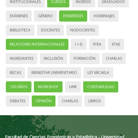
INSTITUCIONALES
CURSOS
INGRESO
GRADUADOS
EXÁMENES
GÉNERO
EFEMÉRIDES
HOMENAJES
BIBLIOTECA
DOCENTES
NODOCENTES
RELACIONES INTERNACIONALES
I + D
IITEA
IITAE
INGRESANTES
INCLUSIÓN
FORMACIÓN
CHARLAS
BECAS
BIENESTAR UNIVERSITARIO
LEY MICAELA
100 AÑOS
WORKSHOP
UNR
CONTABILIDAD
DEBATES
OPINIÓN
CHARLAS
LIBROS
Facultad de Ciencias Económicas y Estadística - Universidad